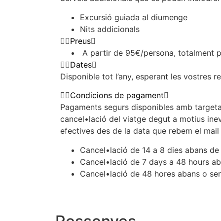
Excursió guiada al diumenge
Nits addicionals
Preus
A partir de 95€/persona, totalment per
Dates
Disponible tot l’any, esperant les vostres r
Condicions de pagament
Pagaments segurs disponibles amb targeta d
cancel•lació del viatge degut a motius inev
efectives des de la data que rebem el mail
Cancel•lació de 14 a 8 dies abans de l
Cancel•lació de 7 days a 48 hours aba
Cancel•lació de 48 hores abans o s