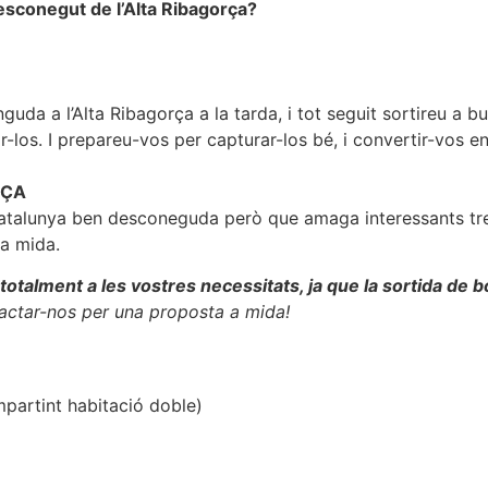
desconegut de l’Alta Ribagorça?
nguda a l’Alta Ribagorça a la tarda, i tot seguit sortireu a 
r-los. I prepareu-vos per capturar-los bé, i convertir-vos en
RÇA
talunya ben desconeguda però que amaga interessants tres
ra mida.
totalment a les vostres necessitats, ja que la sortida de bo
ctar-nos per una proposta a mida!
ompartint habitació doble)