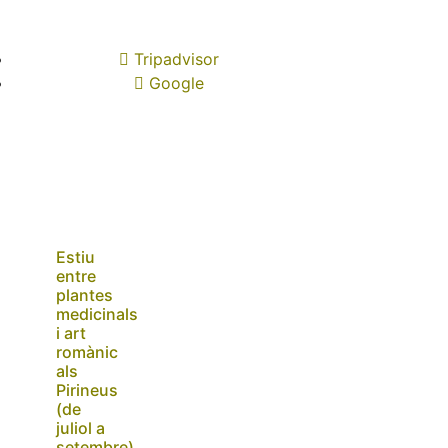
Tripadvisor
Google
Estiu
entre
plantes
medicinals
i art
romànic
als
Pirineus
(de
juliol a
setembre)