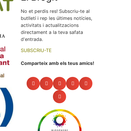
Els socis de la Cooperativa vam
No et perdis res! Subscriu-te al
fer, pels volts de Nadal, una
butlletí i rep les últimes notícies,
activitat molt divertida a Mont-
roig per "recuperar una pintura"
activitats i actualitzacions
de Miró. Vam participar-hi tots
directament a la teva safata
cercant proves i utilitzant
d'entrada.
l'enginy en un paisatge fantàstic.
Gràcies David i Meritxell!
SUBSCRIU-TE
Comparteix amb els teus amics!