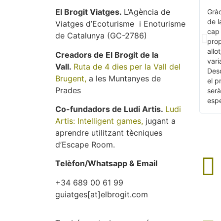
El Brogit Viatges.
L’Agència de
Gràc
de l
Viatges d’Ecoturisme i Enoturisme
cap 
de Catalunya (GC-2786)
prop
allo
Creadors de El Brogit de la
vari
Vall.
Ruta de 4 dies per la Vall del
Des
Brugent,
a les Muntanyes de
el p
Prades
serà
espe
Co-fundadors de Ludi Artis.
Ludi
Artis: Intelligent games,
jugant a
aprendre utilitzant tècniques
d’Escape Room.
Telèfon/Whatsapp & Email
+34 689 00 61 99
guiatges[at]elbrogit.com