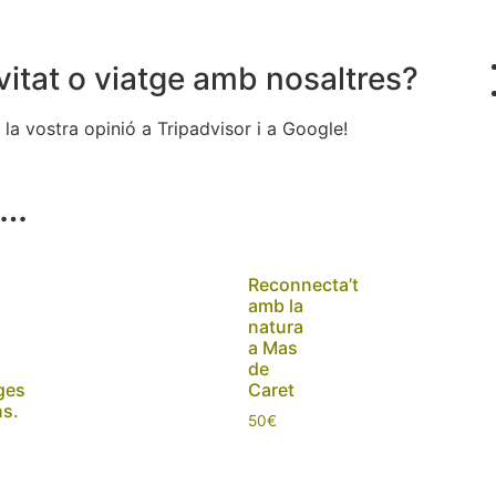
vitat o viatge amb nosaltres?
la vostra opinió a Tripadvisor i a Google!
m…
Reconnecta’t
amb la
natura
a Mas
de
ges
Caret
ns.
50
€