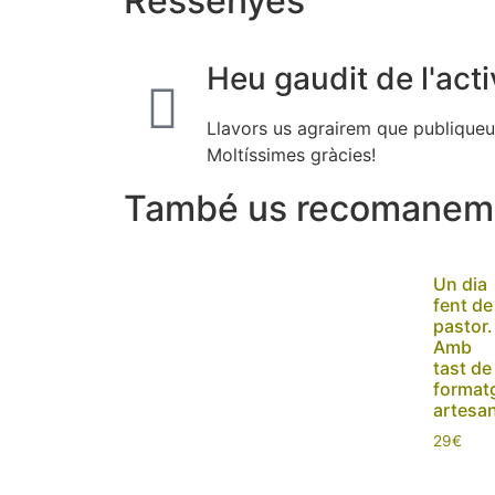
Ressenyes
Heu gaudit de l'acti
Llavors us agrairem que publiqueu 
Moltíssimes gràcies!
També us recomane
Un dia
fent de
pastor.
Amb
tast de
format
artesa
29
€