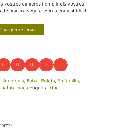
s vostres càmeres i omplir els vostres
ats de manera segura com a comestibles!
Truca per reservar!
!
u
,
Amb guia
,
Baixa
,
Bolets
,
En família
,
 naturalístics
Etiqueta
xfhc
perta?