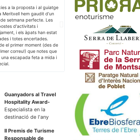
ies a la proposta i al guiatge
Ens van organitzar una ruta del
a Meritxell hem gaudit d'un
cister durant quatre dies, i tot va
de setmana perfecte. Les
ser perfecte: l'organització i els
ostes d'activitats i
hotels per descansar després de
tjament, i els àpats han estat
cada jornada perfectes, tot molt
ades i totes encertades.
professional. Gràcies Meritxell
de el primer moment (des de
per l'organització i l'atenció
rimer correu!) que notes que
rebuda. Molt recomanable!
 una escapada feta a mida i
cial.
Guanyadors al Travel
Hospitality Award-
Especialista en la
destinació de l'any
II Premis de Turisme
Responsable de