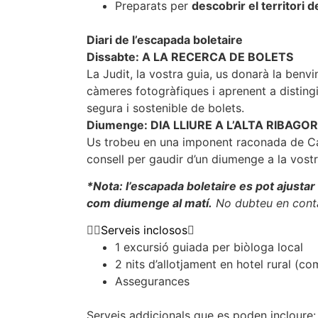
Preparats per
descobrir el territori 
Diari de l’escapada boletaire
Dissabte: A LA RECERCA DE BOLETS
La Judit, la vostra guia, us donarà la benvi
càmeres fotogràfiques i aprenent a distingi
segura i sostenible de bolets.
Diumenge: DIA LLIURE A L’ALTA RIBAGO
Us trobeu en una imponent raconada de Ca
consell per gaudir d’un diumenge a la vost
*Nota: l’escapada boletaire es pot ajustar 
com diumenge al matí.
No dubteu en conta
Serveis inclosos
1 excursió guiada per biòloga local
2 nits d’allotjament en hotel rural (c
Assegurances
Serveis addicionals que es poden incloure: