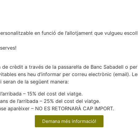
sonalitzable en funció de l’allotjament que vulgueu escollir
eserves!
e crèdit a través de la passarel·la de Banc Sabadell o per
itables ens heu d’informar per correu electrònic (email). L
 i seran de la següent manera:
’arribada – 15% del cost del viatge.
ns de l’arribada – 25% del cost del viatge.
ense aparèixer – NO ES RETORNARÀ CAP IMPORT.
Demana més informació!