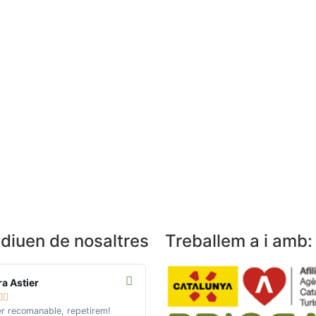
diuen de nosaltres
Treballem a i amb:
a Astier
Alfonso i Cori







r recomanable, repetirem!
Ruta del Cister organitzada