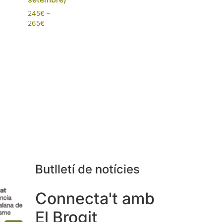
245
€
–
265
€
Butlletí de notícies
Connecta't amb
Cimae SCCL





El Brogit
Divertida activitat per empresa!