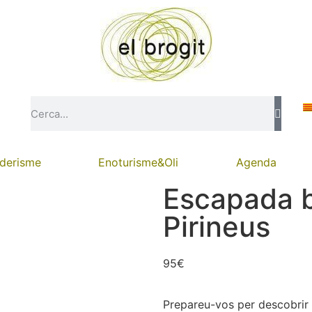
derisme
Enoturisme&Oli
Agenda
Escapada b
Pirineus
95
€
Prepareu-vos per descobrir 