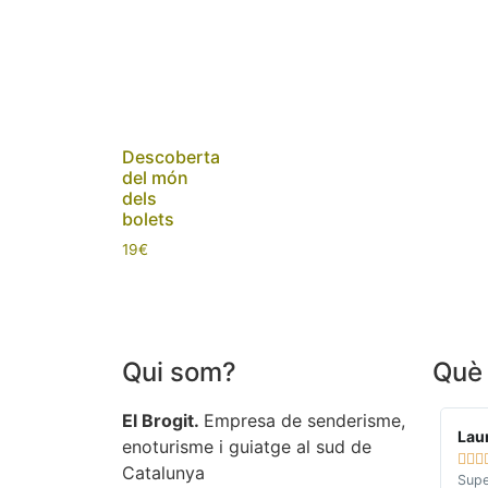
Descoberta
del món
dels
bolets
19
€
Qui som?
Què 
El Brogit.
Empresa de senderisme,
Laur
enoturisme i guiatge al sud de



Catalunya
Supe