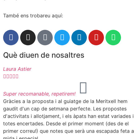
També ens trobareu aquí:
Què diuen de nosaltres
Laura Astier
A






Super recomanable, repetirem!
R
Gràcies a la proposta i al guiatge de la Meritxell hem
E
gaudit d'un cap de setmana perfecte. Les propostes
d
d'activitats i allotjament, i els àpats han estat variades i
d
totes encertades. Desde el primer moment (des de el
p
primer correu!) que notes que serà una escapada feta a
l
mida i especial.