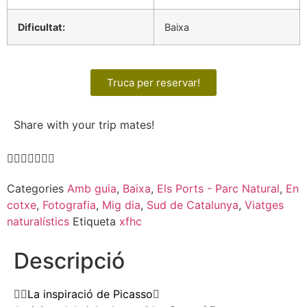
Dificultat:
Baixa
Truca per reservar!
Share with your trip mates!
Categories
Amb guia
,
Baixa
,
Els Ports - Parc Natural
,
En
cotxe
,
Fotografia
,
Mig dia
,
Sud de Catalunya
,
Viatges
naturalístics
Etiqueta
xfhc
Descripció
La inspiració de Picasso