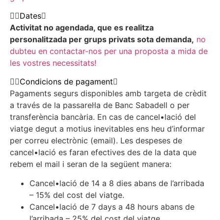
Dates
Activitat no agendada, que es realitza
personalitzada per grups privats sota demanda,
no
dubteu en contactar-nos per una proposta a mida de
les vostres necessitats!
Condicions de pagament
Pagaments segurs disponibles amb targeta de crèdit
a través de la passarel·la de Banc Sabadell o per
transferència bancària. En cas de cancel•lació del
viatge degut a motius inevitables ens heu d’informar
per correu electrònic (email). Les despeses de
cancel•lació es faran efectives des de la data que
rebem el mail i seran de la següent manera:
Cancel•lació de 14 a 8 dies abans de l’arribada
– 15% del cost del viatge.
Cancel•lació de 7 days a 48 hours abans de
l’arribada – 25% del cost del viatge.