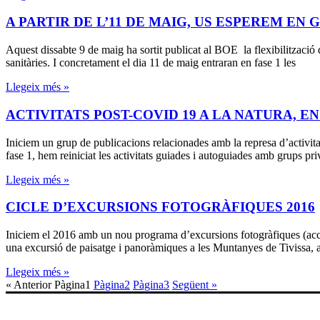
A PARTIR DE L’11 DE MAIG, US ESPEREM EN
Aquest dissabte 9 de maig ha sortit publicat al BOE la flexibilització d
sanitàries. I concretament el dia 11 de maig entraran en fase 1 les
Llegeix més »
ACTIVITATS POST-COVID 19 A LA NATURA, 
Iniciem un grup de publicacions relacionades amb la represa d’activita
fase 1, hem reiniciat les activitats guiades i autoguiades amb grups priv
Llegeix més »
CICLE D’EXCURSIONS FOTOGRÀFIQUES 2016
Iniciem el 2016 amb un nou programa d’excursions fotogràfiques (acc
una excursió de paisatge i panoràmiques a les Muntanyes de Tivissa, am
Llegeix més »
« Anterior
Pàgina
1
Pàgina
2
Pàgina
3
Següent »