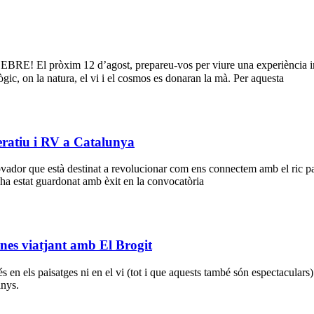
ròxim 12 d’agost, prepareu-vos per viure una experiència irrepe
gic, on la natura, el vi i el cosmos es donaran la mà. Per aquesta
ratiu i RV a Catalunya
ovador que està destinat a revolucionar com ens connectem amb el ric p
ha estat guardonat amb èxit en la convocatòria
anes viatjant amb El Brogit
 en els paisatges ni en el vi (tot i que aquests també són espectacular
anys.