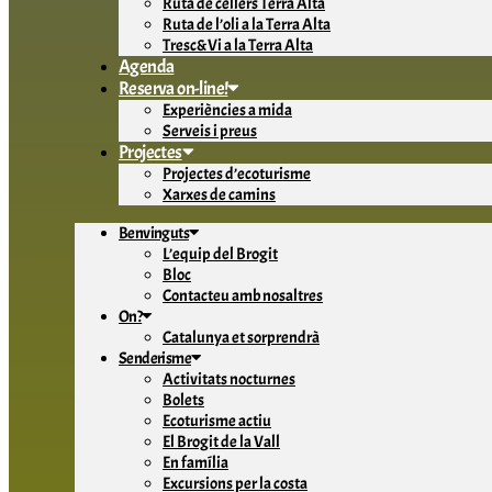
Ruta de cellers Terra Alta
Ruta de l’oli a la Terra Alta
Tresc&Vi a la Terra Alta
Agenda
Reserva on-line!
Experiències a mida
Serveis i preus
Projectes
Projectes d’ecoturisme
Xarxes de camins
Benvinguts
L’equip del Brogit
Bloc
Contacteu amb nosaltres
On?
Catalunya et sorprendrà
Senderisme
Activitats nocturnes
Bolets
Ecoturisme actiu
El Brogit de la Vall
En família
Excursions per la costa