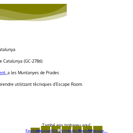
atalunya
de Catalunya (GC-2786)
ent,
a les Muntanyes de Prades
prendre utilitzant tècniques d’Escape Room.
També ens trobareu aquí:
Facebook-
Instagram
Mix
Twitter
Linkedin
Youtube
Whatsapp