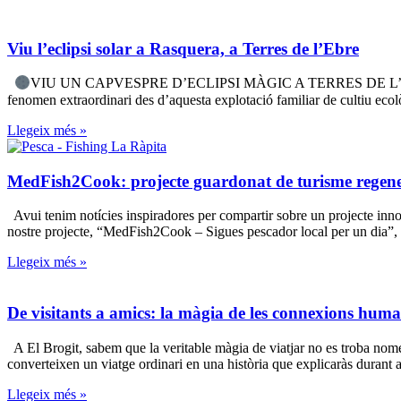
Viu l’eclipsi solar a Rasquera, a Terres de l’Ebre
VIU UN CAPVESPRE D’ECLIPSI MÀGIC A TERRES DE L’EBRE! El p
fenomen extraordinari des d’aquesta explotació familiar de cultiu ecolò
Llegeix més »
MedFish2Cook: projecte guardonat de turisme regene
Avui tenim notícies inspiradores per compartir sobre un projecte inn
nostre projecte, “MedFish2Cook – Sigues pescador local per un dia”, 
Llegeix més »
De visitants a amics: la màgia de les connexions hum
A El Brogit, sabem que la veritable màgia de viatjar no es troba només
converteixen un viatge ordinari en una història que explicaràs durant 
Llegeix més »