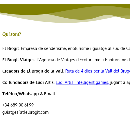
Qui som?
El Brogit.
Empresa de senderisme, enoturisme i guiatge al sud de C
El Brogit Viatges.
L’Agència de Viatges d’Ecoturisme i Enoturisme 
Creadors de El Brogit de la Vall.
Ruta de 4 dies per la Vall del Brug
Co-fundadors de Ludi Artis.
Ludi Artis: Intelligent games,
jugant a a
Telèfon/Whatsapp & Email
+34 689 00 61 99
guiatges[at]elbrogit.com