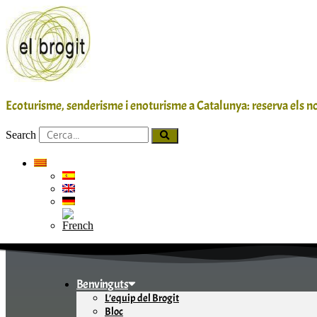
Vés
al
contingut
Ecoturisme, senderisme i enoturisme a Catalunya: reserva els no
Search
Benvinguts
L’equip del Brogit
Bloc