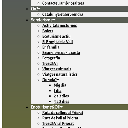
Contacteu amb nosaltres
On?
Catalunya et sorprendrà
Senderisme
Activitats nocturnes
Bolets
Ecoturisme actiu
El Brogit de la Vall
En família
Excursions per la costa
Fotografia
Tresc&Vi
Viatges culturals
Viatges naturalístics
Durada?
Mig dia
1 dia
2 a 3 dies
4 a 8 dies
Enoturisme&Oli
Ruta de cellers al Priorat
Ruta de l’oli al Priorat
Tresc&Vi al Priorat