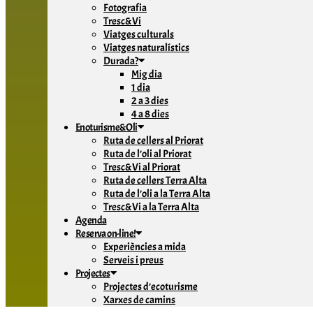
Fotografia
Tresc&Vi
Viatges culturals
Viatges naturalístics
Durada?
Mig dia
1 dia
2 a 3 dies
4 a 8 dies
Enoturisme&Oli
Ruta de cellers al Priorat
Ruta de l’oli al Priorat
Tresc&Vi al Priorat
Ruta de cellers Terra Alta
Ruta de l’oli a la Terra Alta
Tresc&Vi a la Terra Alta
Agenda
Reserva on-line!
Experiències a mida
Serveis i preus
Projectes
Projectes d’ecoturisme
Xarxes de camins