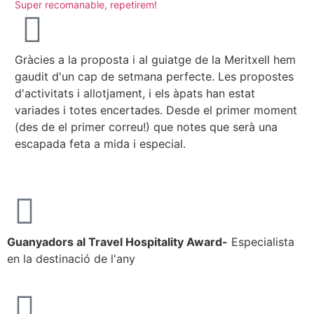
Super recomanable, repetirem!
Rut
Gràcies a la proposta i al guiatge de la Meritxell hem
En
gaudit d'un cap de setmana perfecte. Les propostes
di
d'activitats i allotjament, i els àpats han estat
pe
variades i totes encertades. Desde el primer moment
to
(des de el primer correu!) que notes que serà una
l'
escapada feta a mida i especial.
Guanyadors al Travel Hospitality Award-
Especialista
en la destinació de l'any