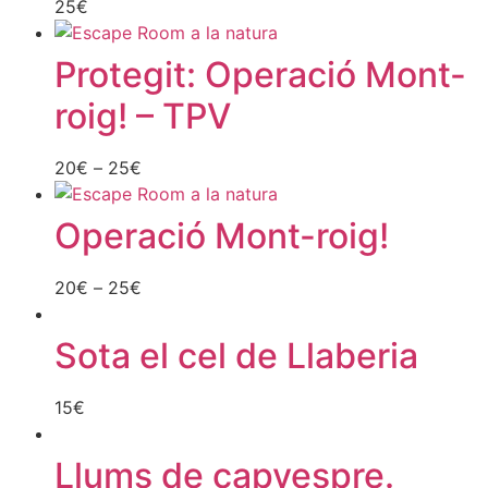
25
€
Protegit: Operació Mont-
roig! – TPV
20
€
–
25
€
Operació Mont-roig!
20
€
–
25
€
Sota el cel de Llaberia
15
€
Llums de capvespre.