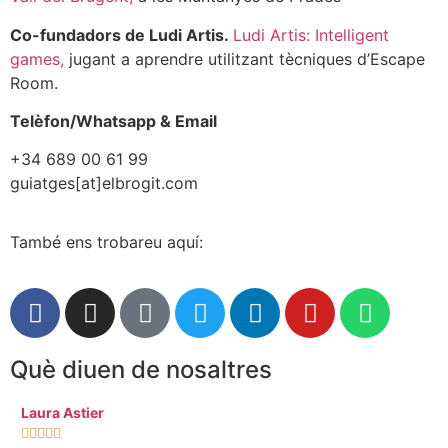
Co-fundadors de Ludi Artis.
Ludi Artis: Intelligent
games,
jugant a aprendre utilitzant tècniques d’Escape
Room.
Telèfon/Whatsapp & Email
+34 689 00 61 99
guiatges[at]elbrogit.com
També ens trobareu aquí:
Què diuen de nosaltres
Laura Astier
Alf






