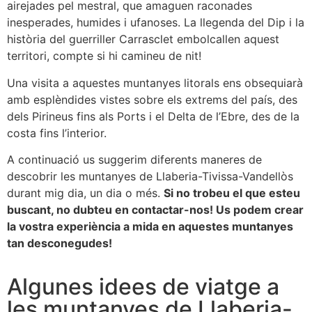
airejades pel mestral, que amaguen raconades
inesperades, humides i ufanoses. La llegenda del Dip i la
història del guerriller Carrasclet embolcallen aquest
territori, compte si hi camineu de nit!
Una visita a aquestes muntanyes litorals ens obsequiarà
amb esplèndides vistes sobre els extrems del país, des
dels Pirineus fins als Ports i el Delta de l’Ebre, des de la
costa fins l’interior.
A continuació us suggerim diferents maneres de
descobrir les muntanyes de Llaberia-Tivissa-Vandellòs
durant mig dia, un dia o més.
Si no trobeu el que esteu
buscant, no dubteu en contactar-nos! Us podem crear
la vostra experiència a mida en aquestes muntanyes
tan desconegudes!
Algunes idees de viatge a
les muntanyes de Llaberia-