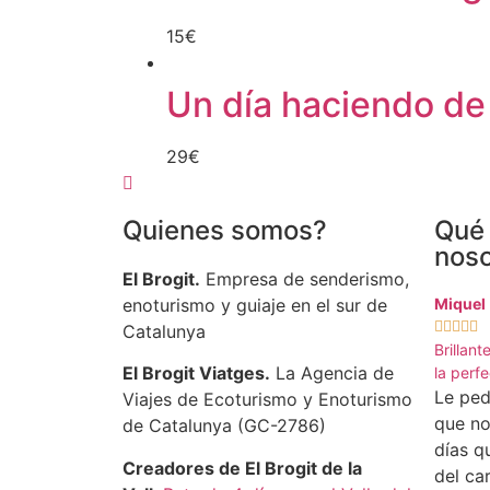
15
€
Un día haciendo de
29
€
Quienes somos?
Qué 
noso
El Brogit.
Empresa de senderismo,
enoturismo y guiaje en el sur de
Miquel





Catalunya
Brillant
El Brogit Viatges.
La Agencia de
la perf
Le ped
Viajes de Ecoturismo y Enoturismo
que no
de Catalunya (GC-2786)
días q
Creadores de El Brogit de la
del ca