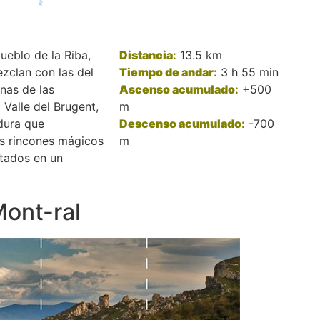
eblo de la Riba,
Distancia
:
13.5 km
zclan con las del
Tiempo de andar
:
3 h 55 min
unas de las
Ascenso acumulado
:
+500
 Valle del Brugent,
m
dura que
Descenso acumulado
:
-700
s rincones mágicos
m
tados en un
Mont-ral