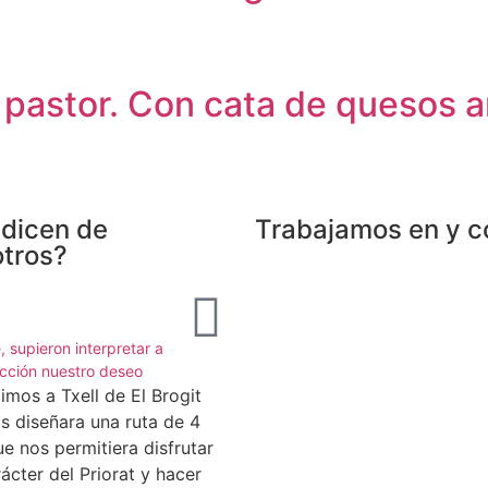
 pastor. Con cata de quesos a
dicen de
Trabajamos en y c
tros?
Dolors





e, supieron interpretar a
Visita a Priorat y Montsant
ección nuestro deseo
Mejor imposible! Una visita
imos a Txell de El Brogit
maravillosa a tierras cercanas 
s diseñara una ruta de 4
por ello, desconocidas. Una vis
ue nos permitiera disfrutar
acompañada de personas que
rácter del Priorat y hacer
AMAN su TIERRA y su TRABAJ