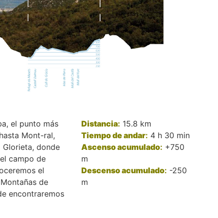
ba, el punto más
Distancia
:
15.8 km
hasta Mont-ral,
Tiempo de andar
:
4 h 30 min
l Glorieta, donde
Ascenso acumulado
:
+750
 el campo de
m
noceremos el
Descenso acumulado
:
-250
s Montañas de
m
nde encontraremos