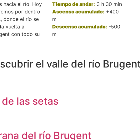
 hacia el río. Hoy
Tiempo de andar
:
3 h 30 min
remos por dentro
Ascenso acumulado
:
+400
, donde el río se
m
da vuelta a
Descenso acumulado
:
-500
gent con todo su
m
cubrir el valle del río Brugen
de las setas
grana del río Brugent