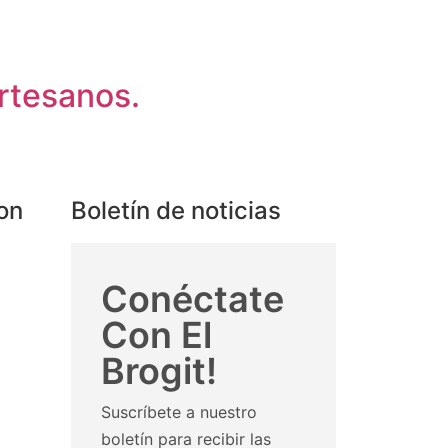
rtesanos.
on
Boletín de noticias
David
Conéctate





Una experiencia genial!
Con El
Fuimos un grupo de amigos y nos
Brogit!
y no
lo pasamos genial. Nuestra guía,
ita
Meritxell, es toda una experta en
Suscríbete a nuestro
lo relativo al territorio a demás ser
O.
una persona entrañable y
boletín para recibir las