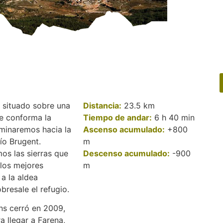
 situado sobre una
Distancia:
23.5 km
ue conforma la
Tiempo de andar:
6 h 40 min
aminaremos hacia la
Ascenso acumulado:
+800
río Brugent.
m
mos las sierras que
Descenso acumulado:
-900
los mejores
m
 a la aldea
resale el refugio.
ns cerró en 2009,
 llegar a Farena,