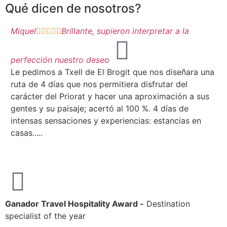
Qué dicen de nosotros?
Miquel
Brillante, supieron interpretar a la





Do
perfección nuestro deseo
Me
Le pedimos a Txell de El Brogit que nos diseñara una
ce
ruta de 4 días que nos permitiera disfrutar del
ac
carácter del Priorat y hacer una aproximación a sus
TR
gentes y su paisaje; acertó al 100 %. 4 días de
Mi
intensas sensaciones y experiencias: estancias en
me
casas.....
Ganador Travel Hospitality Award -
Destination
specialist of the year