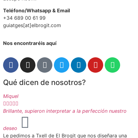
Teléfono/Whatsapp & Email
+34 689 00 61 99
guiatges[at]elbrogit.com
Nos encontraréis aquí
Qué dicen de nosotros?
Miquel
D






Brillante, supieron interpretar a la perfección nuestro
V
deseo
M
Le pedimos a Txell de El Brogit que nos diseñara una
c