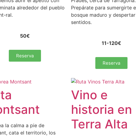
emos abrir el apetito con
Prades, cerca de Tarragona.
minata alrededor del pueblo
Prepárate para sumergirte 
t-ral.
bosque maduro y despertar
sentidos.
50€
11-120€
Reserva
Reserva
ta
Vino e
ntsant
historia en
Terra Alta
a la calma a pie de
t, cata el territorio, los