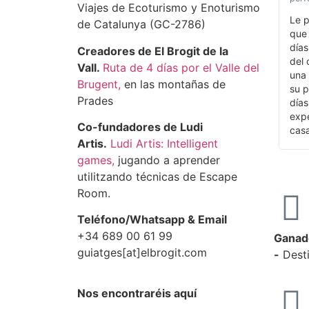
Viajes de Ecoturismo y Enoturismo
Le p
de Catalunya (GC-2786)
que 
días
Creadores de El Brogit de la
del 
Vall.
Ruta de 4 días por el Valle del
una 
Brugent,
en las montañas de
su p
Prades
días
expe
Co-fundadores de Ludi
casa
Artis.
Ludi Artis: Intelligent
games,
jugando a aprender
utilitzando técnicas de Escape
Room.
Teléfono/Whatsapp & Email
+34 689 00 61 99
Ganado
guiatges[at]elbrogit.com
-
Desti
Nos encontraréis aquí