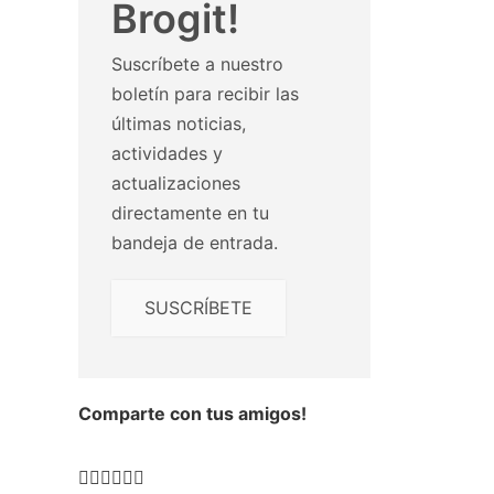
Brogit!
Fuimos un grupo de amigos y
nos lo pasamos genial. Nuestra
guía, Meritxell, es toda una
Suscríbete a nuestro
experta en lo relativo al territorio
boletín para recibir las
a demás ser una persona
entrañable y maravillosa. Sobre
últimas noticias,
los caldos y manjares del Priorat
actividades y
nada que comentar salvo su
actualizaciones
excelencia. Repetiremos sin
duda.
directamente en tu
bandeja de entrada.
SUSCRÍBETE
Comparte con tus amigos!