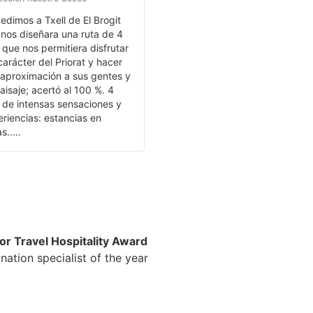
Mejor imposible! Una visita
edimos a Txell de El Brogit
maravillosa a tierras cercanas y
nos diseñara una ruta de 4
no por ello, desconocidas. Una
 que nos permitiera disfrutar
visita acompañada de personas
carácter del Priorat y hacer
que AMAN su TIERRA y su
aproximación a sus gentes y
TRABAJO. Recomiendo la visita
aisaje; acertó al 100 %. 4
al Molí ecològic Miró-Cubells de
 de intensas sensaciones y
Cabacés, probando uno de los
riencias: estancias en
mejores... Highly recommended.
s.....
r Travel Hospitality Award
nation specialist of the year