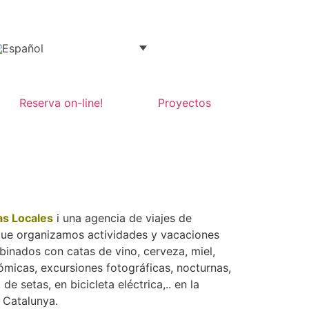
Reserva on-line!
Proyectos
Cata de vinos 
Refréscate co
Saborea nues
as Locales
i una agencia de viajes de
ue organizamos actividades y vacaciones
inados con catas de vino, cerveza, miel,
micas, excursiones fotográficas, nocturnas,
de setas, en bicicleta eléctrica,.. en la
 Catalunya.