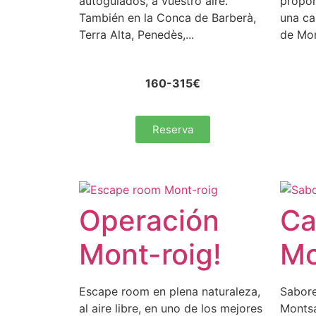
autoguiados, a vuestro aire.
propon
También en la Conca de Barberà,
una ca
Terra Alta, Penedès,...
de Mon
160-315€
Reserva
Operación
Ca
Mont-roig!
Mo
Escape room en plena naturaleza,
Sabore
al aire libre, en uno de los mejores
Montsan