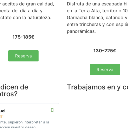
y aceites de gran calidad,
Disfruta de una escapada hi
ecta del día a día y
en la Terra Alta, territorio 
ctate con la naturaleza.
Garnacha blanca, catando v
entre trincheras y con espl
panorámicas.
175-185€
130-225€
Reserva
Reserva
dicen de
Trabajamos en y c
tros?
uel
Dolors







ante, supieron interpretar a la
Visita a Priorat y Montsant
ección nuestro deseo