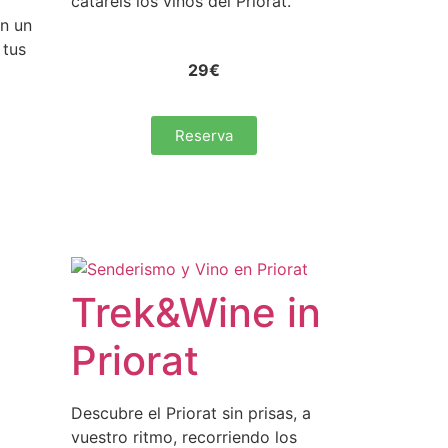
cataréis los vinos del Priorat.
en un
 tus
29€
Reserva
Trek&Wine in
Priorat
Descubre el Priorat sin prisas, a
vuestro ritmo, recorriendo los