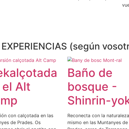
vue
XPERIENCIAS (según vosotr
ekalçotada
Baño de
 el Alt
bosque -
amp
Shinrin-yo
ión con calçotada en las
Reconecta con la naturaleza
yes de Prades. Os
mismo en las Muntanyes de