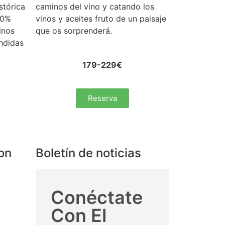
stórica
caminos del vino y catando los
100%
vinos y aceites fruto de un paisaje
inos
que os sorprenderá.
éndidas
179-229€
Reserva
on
Boletín de noticias
Conéctate
David





Con El
Una experiencia genial!