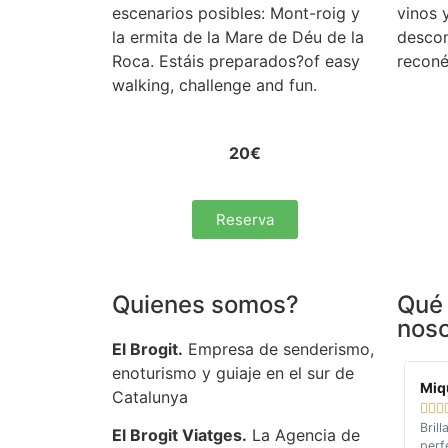
escenarios posibles: Mont-roig y
vinos 
la ermita de la Mare de Déu de la
descon
Roca. Estáis preparados?of easy
reconé
walking, challenge and fun.
20€
Reserva
Quienes somos?
Qué 
noso
El Brogit.
Empresa de senderismo,
enoturismo y guiaje en el sur de
Miq
Catalunya



Brill
El Brogit Viatges.
La Agencia de
perf